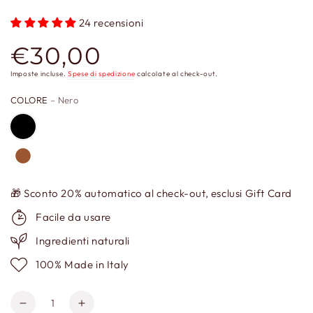
24 recensioni
€30,00
Prezzo
regolare
Imposte incluse.
Spese di spedizione
calcolate al check-out.
COLORE
– Nero
🎁 Sconto 20% automatico al check-out, esclusi Gift Card
Facile da usare
Ingredienti naturali
100% Made in Italy
Quantità
Diminuisci
Aumenta