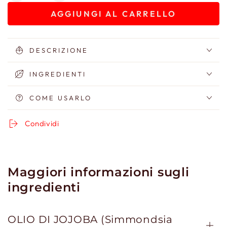
quantità
quantità
AGGIUNGI AL CARRELLO
per
per
J
J
Liner
Liner
-
-
DESCRIZIONE
Matita
Matita
Occhi
Occhi
INGREDIENTI
COME USARLO
Condividi
Maggiori informazioni sugli
ingredienti
OLIO DI JOJOBA (Simmondsia