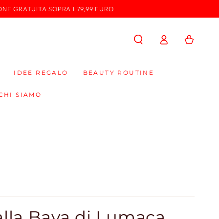
ONE GRATUITA SOPRA I 79,99 EURO
Accedi
Carello
IDEE REGALO
BEAUTY ROUTINE
CHI SIAMO
 alla Bava di Lumaca