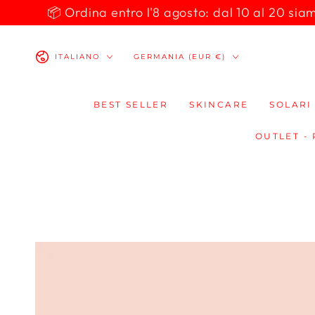
PASSA AL
📦 Ordina entro l'8 agosto: dal 10 al 20 siamo 
CONTENUTO
Lingua
Paese/Area
ITALIANO
GERMANIA (EUR €)
geografica
BEST SELLER
SKINCARE
SOLARI
OUTLET -
PASSA ALLE
INFORMAZIONE
SUL PRODOTTO