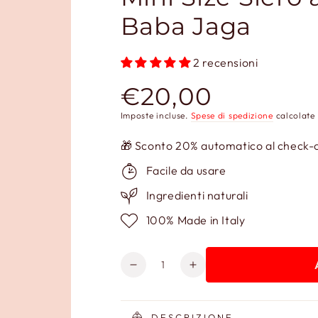
Baba Jaga
2 recensioni
€20,00
Prezzo
regolare
Imposte incluse.
Spese di spedizione
calcolate 
🎁 Sconto 20% automatico al check-ou
Facile da usare
Ingredienti naturali
100% Made in Italy
Quantità
Diminuisci
Aumenta
quantità
quantità
per
per
Mini
Mini
DESCRIZIONE