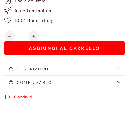
Facile da usare
Ingredienti naturali
100% Made in Italy
Quantità
Diminuisci
Aumenta
quantità
quantità
AGGIUNGI AL CARRELLO
per
per
Pennello
Pennello
per
per
Blonzer
Blonzer
DESCRIZIONE
COME USARLO
Condividi