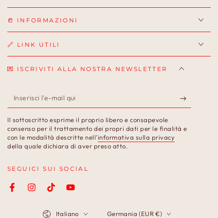
📒 INFORMAZIONI
🔗 LINK UTILI
💌 ISCRIVITI ALLA NOSTRA NEWSLETTER
Inserisci
l'e-
Il sottoscritto esprime il proprio libero e consapevole
mail
consenso per il trattamento dei propri dati per le finalità e
con le modalità descritte nell'
informativa sulla privacy
qui
della quale dichiara di aver preso atto.
SEGUICI SUI SOCIAL
Facebook
Instagram
TikTok
YouTube
Lingua
Paese/Area
Italiano
Germania (EUR €)