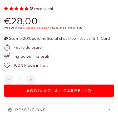
18 recensioni
€28,00
Prezzo
regolare
Imposte incluse.
Spese di spedizione
calcolate al check-out.
🎁 Sconto 20% automatico al check-out, esclusi Gift Card
Facile da usare
Ingredienti naturali
100% Made in Italy
Quantità
Diminuisci
Aumenta
quantità
quantità
AGGIUNGI AL CARRELLO
per
per
Crema
Crema
Mani
Mani
Nutriente
Nutriente
DESCRIZIONE
Seta
Seta