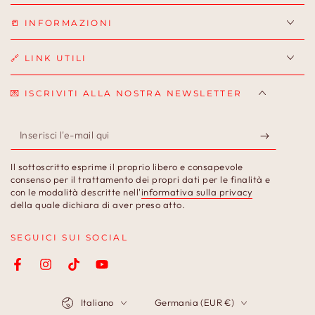
📒 INFORMAZIONI
🔗 LINK UTILI
💌 ISCRIVITI ALLA NOSTRA NEWSLETTER
Inserisci
l'e-
Il sottoscritto esprime il proprio libero e consapevole
mail
consenso per il trattamento dei propri dati per le finalità e
con le modalità descritte nell'
informativa sulla privacy
qui
della quale dichiara di aver preso atto.
SEGUICI SUI SOCIAL
Facebook
Instagram
TikTok
YouTube
Lingua
Paese/Area
Italiano
Germania (EUR €)
geografica