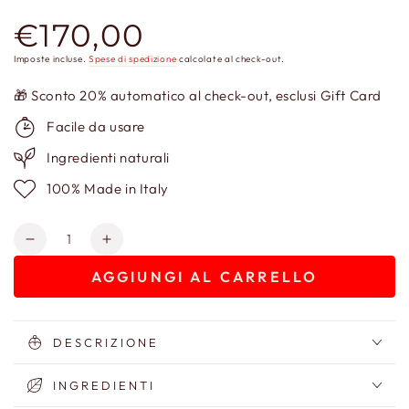
€170,00
Prezzo
regolare
Imposte incluse.
Spese di spedizione
calcolate al check-out.
🎁 Sconto 20% automatico al check-out, esclusi Gift Card
Facile da usare
Ingredienti naturali
100% Made in Italy
Quantità
Diminuisci
Aumenta
quantità
quantità
AGGIUNGI AL CARRELLO
per
per
Gift
Gift
Box
Box
-
-
DESCRIZIONE
Second
Second
Life
Life
INGREDIENTI