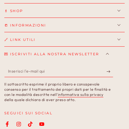
💄 SHOP
📒 INFORMAZIONI
🔗 LINK UTILI
💌 ISCRIVITI ALLA NOSTRA NEWSLETTER
Inserisci
l'e-
Il sottoscritto esprime il proprio libero e consapevole
mail
consenso per il trattamento dei propri dati per le finalità e
con le modalità descritte nell'
informativa sulla privacy
qui
della quale dichiara di aver preso atto.
SEGUICI SUI SOCIAL
Facebook
Instagram
TikTok
YouTube