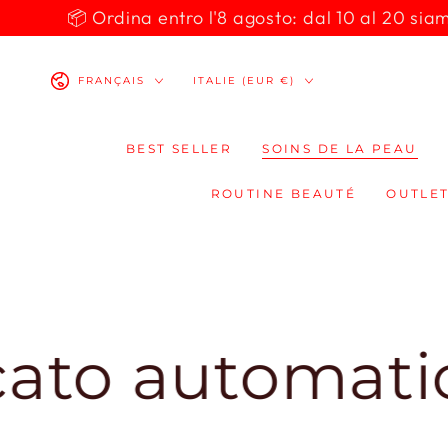
IGNORER LE
📦 Ordina entro l'8 agosto: dal 10 al 20 siamo 
CONTENU
Langue
Pays/région
FRANÇAIS
ITALIE (EUR €)
BEST SELLER
SOINS DE LA PEAU
ROUTINE BEAUTÉ
OUTLET
automaticamen