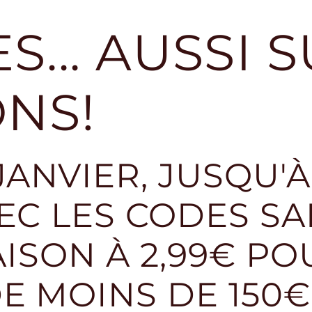
S... AUSSI 
ONS!
 JANVIER, JUSQU'
C LES CODES SA
AISON À 2,99€ PO
 MOINS DE 150€