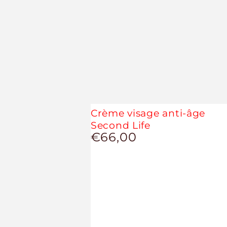
Crème visage anti-âge
Second Life
€66,00
Prix
normal