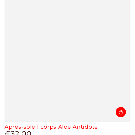
Après-soleil corps Aloe Antidote
€32,00
Prix