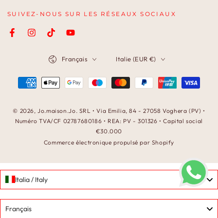
SUIVEZ-NOUS SUR LES RÉSEAUX SOCIAUX
Facebook
Instagram
TikTok
YouTube
Langue
Pays/région
Français
Italie (EUR €)
Modes
de
paiement
© 2026,
Jo.maison.Jo
. SRL • Via Emilia, 84 - 27058 Voghera (PV) •
Numéro TVA/CF 02787680186 • REA: PV - 301326 • Capital social
€30.000
Commerce électronique propulsé par Shopify
Italia / Italy
Language
Français