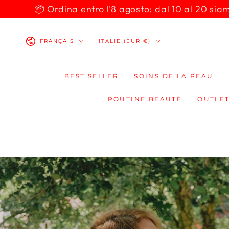
IGNORER LE
📦 Ordina entro l'8 agosto: dal 10 al 20 siamo 
CONTENU
Langue
Pays/région
FRANÇAIS
ITALIE (EUR €)
BEST SELLER
SOINS DE LA PEAU
ROUTINE BEAUTÉ
OUTLET