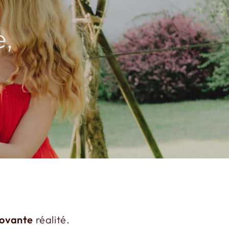
e,
E
novante
réalité.