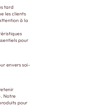
us tard
 les clients
ttention à la
téristiques
sentiels pour
ur envers soi-
retenir
e. Notre
 produits pour