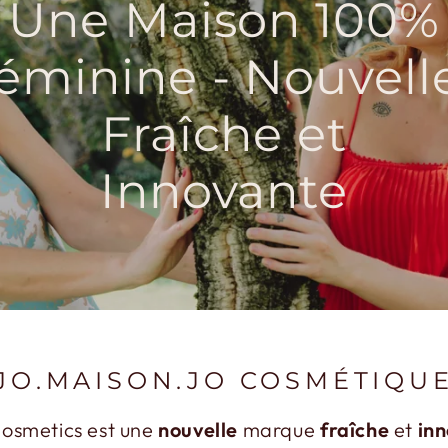
Une Maison 100%
éminine - Nouvell
Fraîche et
Innovante
JO.MAISON.JO COSMÉTIQU
Cosmetics est une
nouvelle
marque
fraîche
et
in