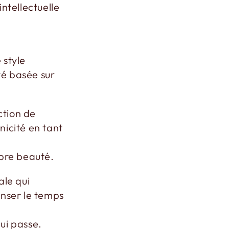
intellectuelle
 style
té basée sur
ction de
nicité en tant
opre beauté.
ale qui
nser le temps
qui passe.