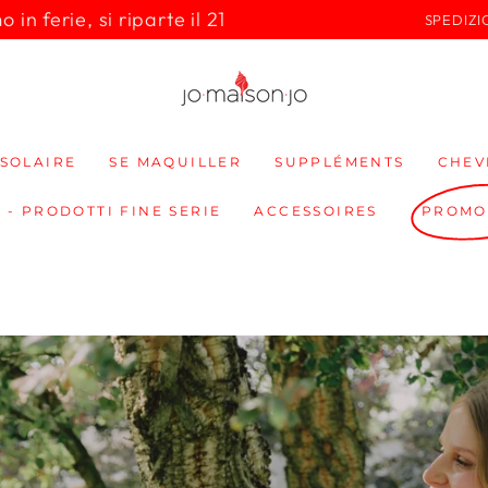
in ferie, si riparte il 21
SPEDIZI
SOLAIRE
SE MAQUILLER
SUPPLÉMENTS
CHEV
 - PRODOTTI FINE SERIE
ACCESSOIRES
PROMO