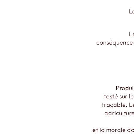
L
L
conséquence 
Produi
testé sur l
traçable. L
agriculture
et la morale do