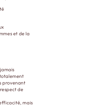
té
ux
mmes et de la
 jamais
t totalement
es provenant
e respect de
efficacité, mais