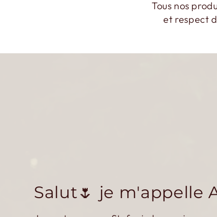
Tous nos produi
et respect 
Salut🌷 je m'appelle 