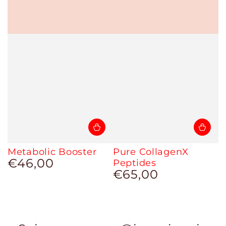
Metabolic Booster
Pure CollagenX
€46,00
Prix
Peptides
normal
€65,00
Prix
normal