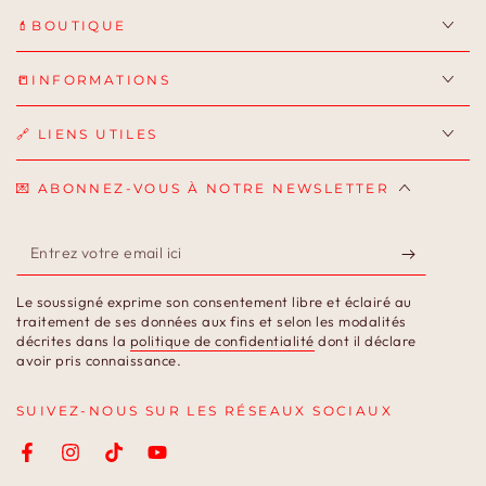
💄BOUTIQUE
📒INFORMATIONS
🔗 LIENS UTILES
💌 ABONNEZ-VOUS À NOTRE NEWSLETTER
Entrez
votre
Le soussigné exprime son consentement libre et éclairé au
email
traitement de ses données aux fins et selon les modalités
décrites dans la
politique de confidentialité
dont il déclare
ici
avoir pris connaissance.
SUIVEZ-NOUS SUR LES RÉSEAUX SOCIAUX
Facebook
Instagram
TikTok
YouTube