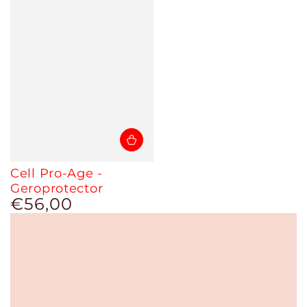
Cell Pro-Age -
Geroprotector
€56,00
Prix
normal