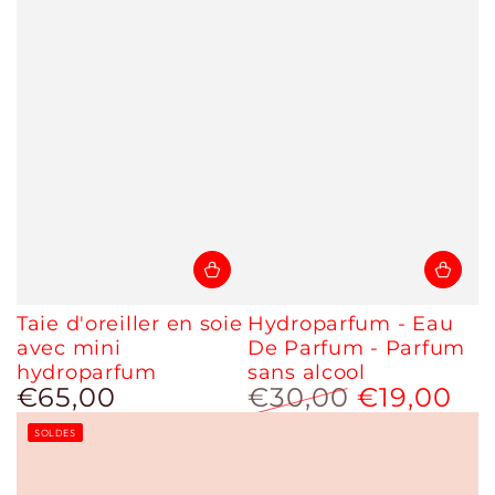
Taie d'oreiller en soie
Hydroparfum - Eau
avec mini
De Parfum - Parfum
hydroparfum
sans alcool
€65,00
€30,00
€19,00
Prix
normal
Prix
Prix
SOLDES
normal
de
vente