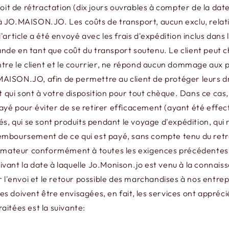
 de rétractation (dix jours ouvrables à compter de la date 
JO.MAISON.JO. Les coûts de transport, aucun exclu, relatif 
article a été envoyé avec les frais d'expédition inclus dans 
e en tant que coût du transport soutenu. Le client peut choi
ntre le client et le courrier, ne répond aucun dommage aux 
O.MAISON.JO, afin de permettre au client de protéger leurs d
i sont à votre disposition pour tout chèque. Dans ce cas, le
ayé pour éviter de se retirer efficacement (ayant été effec
s, qui se sont produits pendant le voyage d'expédition, qui re
n remboursement de ce qui est payé, sans compte tenu du retr
onsommateur conformément à toutes les exigences précéden
ant la date à laquelle Jo.Monison.jo est venu à la connaissa
'envoi et le retour possible des marchandises à nos entrepô
ivent être envisagées, en fait, les services ont apprécié 
aitées est la suivante: