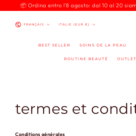
IGNORER LE
📦 Ordina entro l'8 agosto: dal 10 al 20 siamo 
CONTENU
Langue
Pays/région
FRANÇAIS
ITALIE (EUR €)
BEST SELLER
SOINS DE LA PEAU
ROUTINE BEAUTÉ
OUTLET
termes et condi
Conditions générales