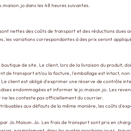
à jo.maison.jo dans les 48 heures suivantes.
et sont nettes des coûts de transport et des réductions dues 
es, les variations correspondantes à des prix seront appliqu
boutique de site. Le client, lors de la livraison du produit, 
t de transport et/ou la facture, l'emballage est intact, n
Le client est obligé d'exprimer une réserve de contrôle inte
andises endommagées et informer le jo.maison.jo. Les re
r ne les conteste pas officiellement du courrier.
ribuables aux défauts de la même manière, les coûts d'expéd
i par Jo.Maison.Jo. Les frais de transport sont pris en charge
urrier, normalement, dans les quatre prochains jours. trava