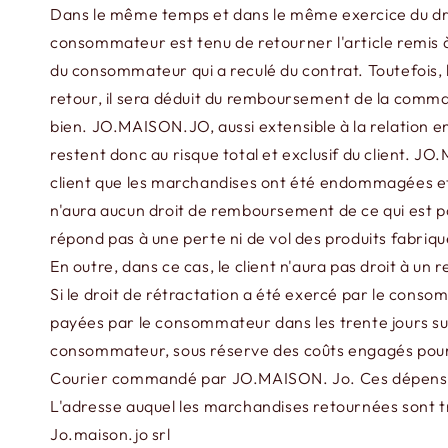
Dans le même temps et dans le même exercice du droit
consommateur est tenu de retourner l'article remis à 
du consommateur qui a reculé du contrat. Toutefois, l'
retour, il sera déduit du remboursement de la command
bien. JO.MAISON.JO, aussi extensible à la relation e
restent donc au risque total et exclusif du client. J
client que les marchandises ont été endommagées et qu
n'aura aucun droit de remboursement de ce qui est p
répond pas à une perte ni de vol des produits fabriqué
En outre, dans ce cas, le client n'aura pas droit à u
Si le droit de rétractation a été exercé par le c
payées par le consommateur dans les trente jours suiv
consommateur, sous réserve des coûts engagés pour l
Courier commandé par JO.MAISON. Jo. Ces dépenses do
L'adresse auquel les marchandises retournées sont tr
Jo.maison.jo srl