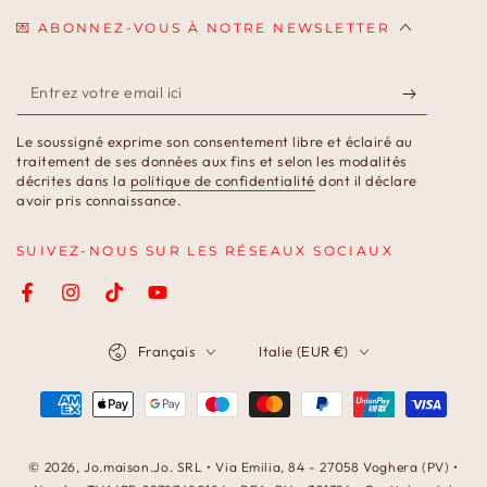
💌 ABONNEZ-VOUS À NOTRE NEWSLETTER
Entrez
votre
Le soussigné exprime son consentement libre et éclairé au
email
traitement de ses données aux fins et selon les modalités
décrites dans la
politique de confidentialité
dont il déclare
ici
avoir pris connaissance.
SUIVEZ-NOUS SUR LES RÉSEAUX SOCIAUX
Facebook
Instagram
TikTok
YouTube
Langue
Pays/région
Français
Italie (EUR €)
Modes
de
paiement
© 2026,
Jo.maison.Jo
. SRL • Via Emilia, 84 - 27058 Voghera (PV) •