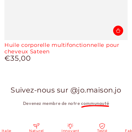
Huile corporelle multifonctionnelle pour
cheveux Sateen
€35,00
Prix
normal
Suivez-nous sur @jo.maison.jo
Devenez membre de notre
communauté
alie
Naturel
Innovant
Testé
Fabri