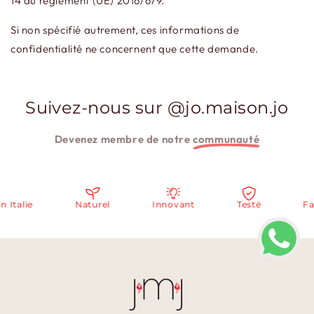
14 du règlement (UE) 2016/679.
Si non spécifié autrement, ces informations de
confidentialité ne concernent que cette demande.
Suivez-nous sur @jo.maison.jo
Devenez membre de notre
communauté
ie
Naturel
Innovant
Testé
Fabriqué