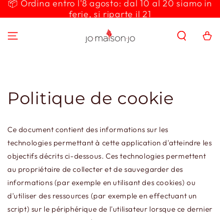
📦 Ordina entro l'8 agosto: dal 10 al 20 siamo in
IGNORER LE
ferie, si riparte il 21
CONTENU
Panier
Politique de cookie
Ce document contient des informations sur les
technologies permettant à cette application d'atteindre les
objectifs décrits ci-dessous. Ces technologies permettent
au propriétaire de collecter et de sauvegarder des
informations (par exemple en utilisant des cookies) ou
d'utiliser des ressources (par exemple en effectuant un
script) sur le périphérique de l'utilisateur lorsque ce dernier