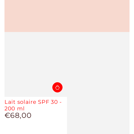
Lait solaire SPF 30 -
200 ml
€68,00
Prix
normal