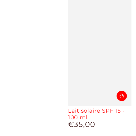
Lait solaire SPF 15 -
100 ml
€35,00
Prix
normal