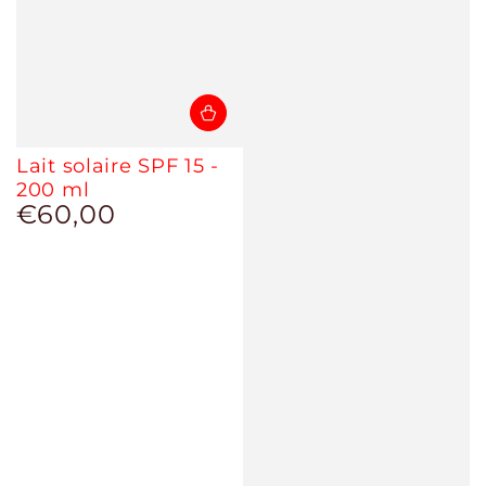
Lait solaire SPF 15 -
200 ml
€60,00
Prix
normal