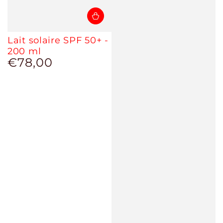
Lait solaire SPF 50+ -
200 ml
€78,00
Prix
normal