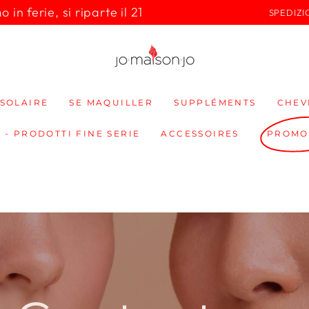
in ferie, si riparte il 21
SPEDIZI
SOLAIRE
SE MAQUILLER
SUPPLÉMENTS
CHEV
 - PRODOTTI FINE SERIE
ACCESSOIRES
PROMO