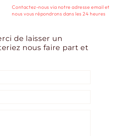
Contactez-nous via notre adresse email et
nous vous répondrons dans les 24 heures
ci de laisser un
riez nous faire part et
Email
*
Numéro
de
téléphone
Commentaire