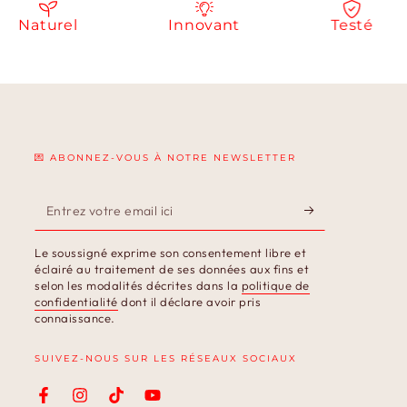
aturel
Innovant
Testé
💌 ABONNEZ-VOUS À NOTRE NEWSLETTER
Entrez
votre
Le soussigné exprime son consentement libre et
email
éclairé au traitement de ses données aux fins et
selon les modalités décrites dans la
politique de
ici
confidentialité
dont il déclare avoir pris
connaissance.
SUIVEZ-NOUS SUR LES RÉSEAUX SOCIAUX
Facebook
Instagram
TikTok
YouTube