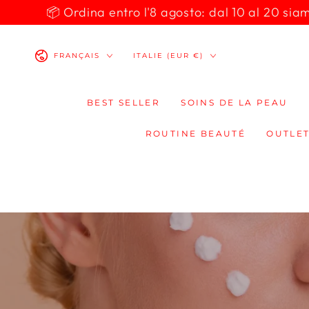
IGNORER LE
📦 Ordina entro l'8 agosto: dal 10 al 20 siamo 
CONTENU
Langue
Pays/région
FRANÇAIS
ITALIE (EUR €)
BEST SELLER
SOINS DE LA PEAU
ROUTINE BEAUTÉ
OUTLET