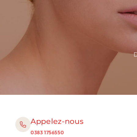
D
Appelez-nous
0383 1756550