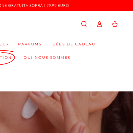
ONE GRATUITA SOPRA I 79,99 EURO
Connexion
Panier
EUX
PARFUMS
IDÉES DE CADEAU
TION
QUI NOUS SOMMES