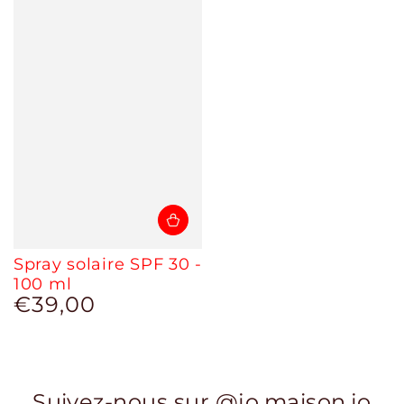
Spray solaire SPF 30 -
100 ml
€39,00
Prix
normal
Suivez-nous sur @jo.maison.jo