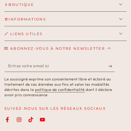
💄BOUTIQUE
📒INFORMATIONS
🔗 LIENS UTILES
💌 ABONNEZ-VOUS À NOTRE NEWSLETTER
Entrez
votre
Le soussigné exprime son consentement libre et éclairé au
email
traitement de ses données aux fins et selon les modalités
décrites dans la
politique de confidentialité
dont il déclare
ici
avoir pris connaissance.
SUIVEZ-NOUS SUR LES RÉSEAUX SOCIAUX
Facebook
Instagram
TikTok
YouTube