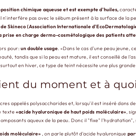
position chimique aqueuse et est exempte d'huiles,
caracté
l n'interfère pas avec le sébum présent à la surface de la pe
 de Skineco (Association Internationale d'EcoDermatologie)
la prise en charge dermo-cosmétologique des patients atte
lors pour:
un double usage
. «Dans le cas d'une peau jeune, ce
auté, tandis que si la peau est mature, il est conseillé de l
surtout en hiver, ce type de teint nécessite une plus grande
dient du moment et à quoi 
cres appelés polysaccharides et, lorsqu'il est inséré dans d
le texte
«acide hyaluronique de haut poids moléculaire»
, si
mposants aqueux de la peau. Donc il "fixe" l'hydratation", s
poids moléculaire»
, on parle plutôt d'acide hyaluronique
par