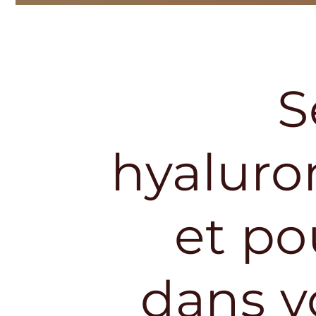
S
hyaluron
et po
dans v