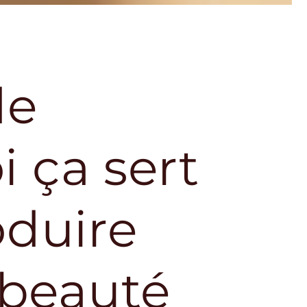
de
i ça sert
oduire
 beauté