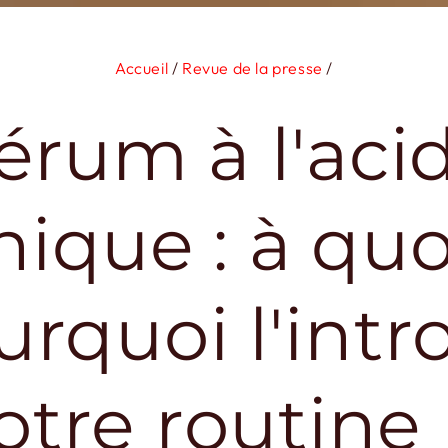
Accueil
/
Revue de la presse
/
érum à l'aci
ique : à quo
urquoi l'intr
otre routine