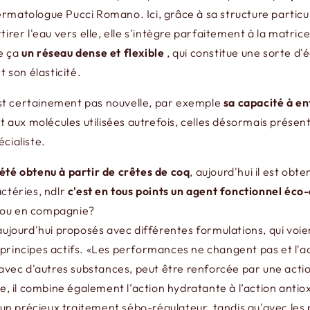
 dermatologue Pucci Romano. Ici, grâce à sa structure particu
rer l'eau vers elle, elle s'intègre parfaitement à la matrice
 ça
un réseau dense et flexible
, qui constitue une sorte d
t son élasticité.
'est certainement pas nouvelle, par exemple
sa capacité à e
t aux molécules utilisées autrefois, celles désormais prése
écialiste.
a été obtenu à partir de crêtes de coq
, aujourd'hui il est obt
ctéries, ndlr
c'est en tous points un agent fonctionnel é
ul ou en compagnie?
aujourd'hui proposés avec différentes formulations, qui voi
principes actifs. «Les performances ne changent pas et l'a
avec d'autres substances, peut être renforcée par une action
e, il combine également l’action hydratante à l’action antiox
t un précieux traitement sébo-régulateur, tandis qu'avec les