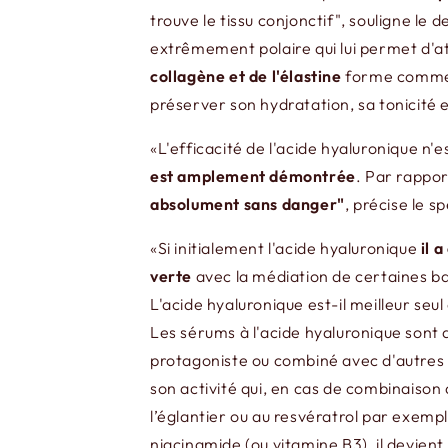
trouve le tissu conjonctif", souligne le
extrêmement polaire qui lui permet d'atti
collagène et de l'élastine
forme comme
préserver son hydratation, sa tonicité e
«L'efficacité de l'acide hyaluronique n
est amplement démontrée
. Par rappor
absolument sans danger"
, précise le sp
«Si initialement l'acide hyaluronique
il 
verte
avec la médiation de certaines ba
L'acide hyaluronique est-il meilleur se
Les sérums à l'acide hyaluronique sont 
protagoniste ou combiné avec d'autres 
son activité qui, en cas de combinaison 
l’églantier ou au resvératrol par exempl
niacinamide (ou vitamine B3), il devien