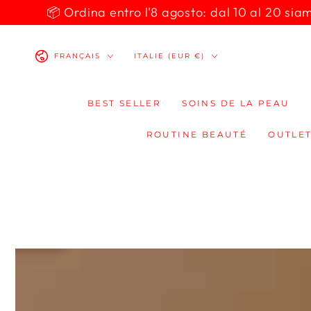
IGNORER LE
📦 Ordina entro l'8 agosto: dal 10 al 20 siamo 
CONTENU
Langue
Pays/région
FRANÇAIS
ITALIE (EUR €)
BEST SELLER
SOINS DE LA PEAU
ROUTINE BEAUTÉ
OUTLET