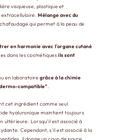
lière visqueuse, plastique et
 extracellulaire.
Mélange avec du
'échafaudage qui permet à la peau de
ntrer en harmonie avec l'organe cutané
ntes dans les cosmétiques
ils sont
enu en laboratoire
grâce à la chimie
co-dermo-compatible"
.
ent cet ingrédient comme seul
cide hyaluronique maintient toujours
 ultérieure. Lorsqu’il est associé à
ydante. Cependant, s'il est associé à la
 peptides, il donne un coup de pouce