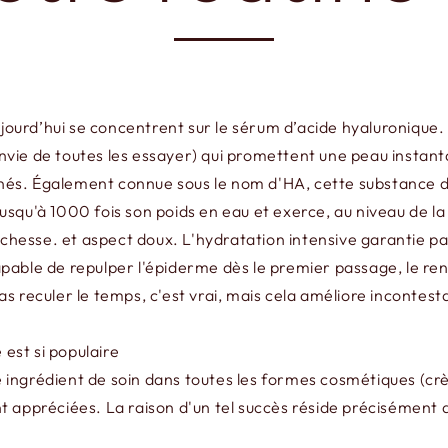
jourd’hui se concentrent sur le sérum d’acide hyaluronique. A
 envie de toutes les essayer) qui promettent une peau insta
anés. Également connue sous le nom d'HA, cette substance doi
 jusqu'à 1000 fois son poids en eau et exerce, au niveau de l
ichesse. et aspect doux. L'hydratation intensive garantie pa
ble de repulper l'épiderme dès le premier passage, le renda
 pas reculer le temps, c'est vrai, mais cela améliore inconte
 est si populaire
e ingrédient de soin dans toutes les formes cosmétiques (crè
appréciées. La raison d'un tel succès réside précisément dan