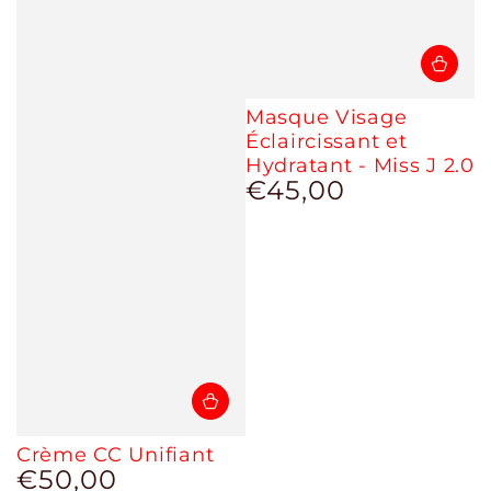
Masque Visage
Éclaircissant et
Hydratant - Miss J 2.0
€45,00
Prix
normal
Crème CC Unifiant
€50,00
Prix