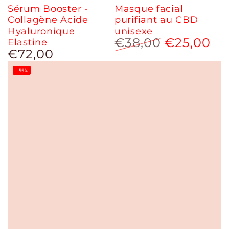
Sérum Booster -
Masque facial
Collagène Acide
purifiant au CBD
Hyaluronique
unisexe
€38,00
€25,00
Elastine
€72,00
Prix
Prix
Prix
normal
normal
de
–55%
vente