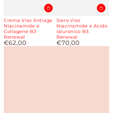
Crema Viso Antiage
Siero Viso
Niacinamide e
Niacinamide e Acido
Collagene B3
Ialuronico B3
Renewal
Renewal
€62,00
€70,00
Prix
Prix
normal
normal