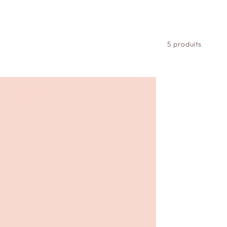
5 produits
BB
Crème
Bave
d'Escargot
Taille
Mini
BB
Baba
Light