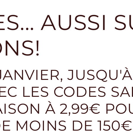
S... AUSSI 
ONS!
 JANVIER, JUSQU'
C LES CODES SA
AISON À 2,99€ PO
 MOINS DE 150€