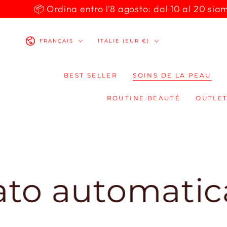
IGNORER LE
📦 Ordina entro l'8 agosto: dal 10 al 20 siamo 
CONTENU
Langue
Pays/région
FRANÇAIS
ITALIE (EUR €)
BEST SELLER
SOINS DE LA PEAU
ROUTINE BEAUTÉ
OUTLET
automaticamen