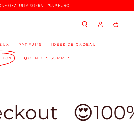
ONE GRATUITA SOPRA I 79,99 EURO
Connexion
Panier
EUX
PARFUMS
IDÉES DE CADEAU
TION
QUI NOUS SOMMES
t
😍100% Made