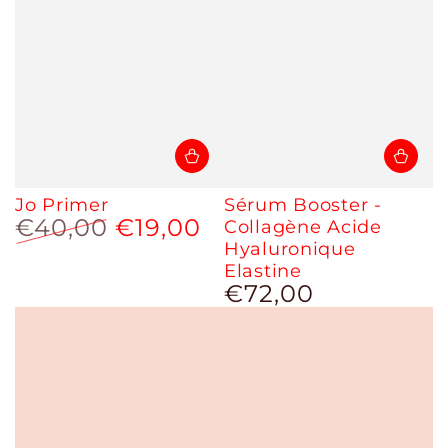
Jo Primer
Sérum Booster -
€40,00
€19,00
Collagène Acide
Hyaluronique
Prix
Prix
normal
de
Elastine
vente
€72,00
Prix
normal