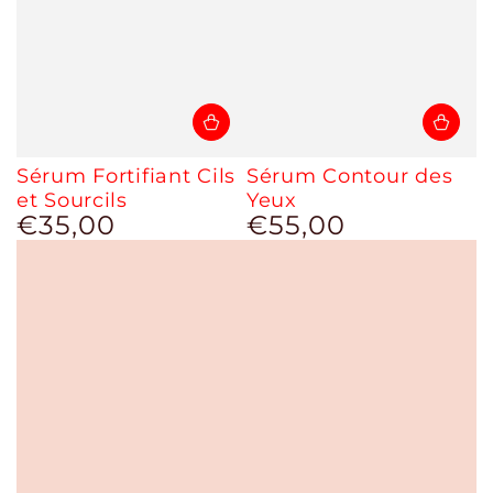
Sérum Fortifiant Cils
Sérum Contour des
et Sourcils
Yeux
€35,00
€55,00
Prix
Prix
normal
normal