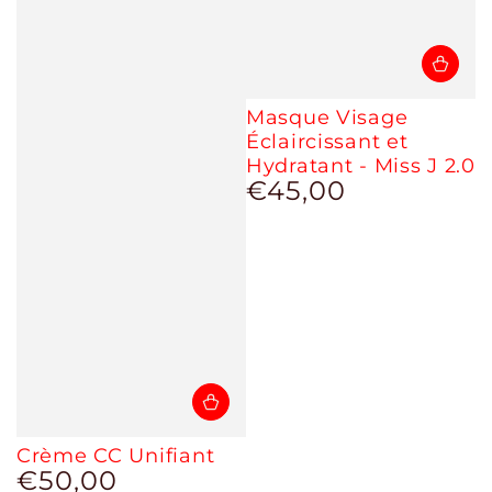
Masque Visage
Éclaircissant et
Hydratant - Miss J 2.0
€45,00
Prix
normal
Crème CC Unifiant
€50,00
Prix