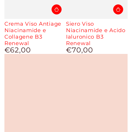
Crema Viso Antiage
Siero Viso
Niacinamide e
Niacinamide e Acido
Collagene B3
Ialuronico B3
Renewal
Renewal
€62,00
€70,00
Prix
Prix
normal
normal