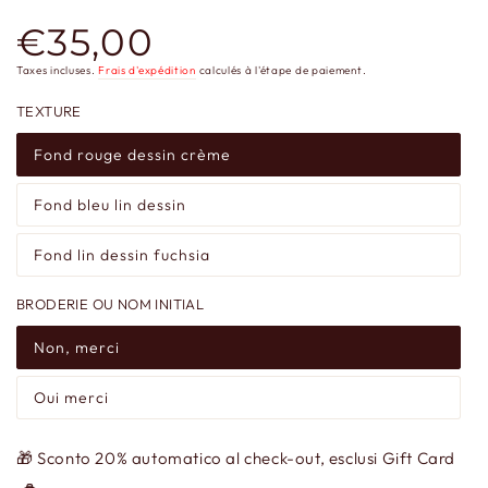
€35,00
Prix
normal
Taxes incluses.
Frais d'expédition
calculés à l'étape de paiement.
TEXTURE
Fond rouge dessin crème
Fond bleu lin dessin
Fond lin dessin fuchsia
BRODERIE OU NOM INITIAL
Non, merci
Oui merci
🎁 Sconto 20% automatico al check-out, esclusi Gift Card