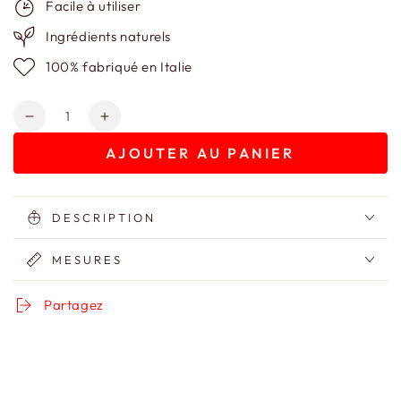
Facile à utiliser
Ingrédients naturels
100% fabriqué en Italie
Quantité
Réduire
Augmenter
la
la
AJOUTER AU PANIER
quantité
quantité
de
de
Sac
Sac
en
en
DESCRIPTION
Toile
Toile
de
de
MESURES
Jouy
Jouy
Partagez