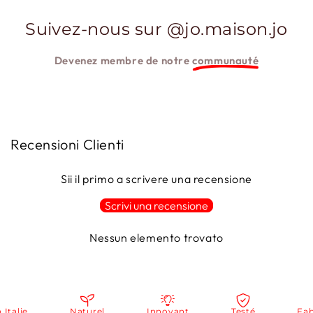
Suivez-nous sur @jo.maison.jo
Devenez membre de notre
communauté
Recensioni Clienti
Sii il primo a scrivere una recensione
Scrivi una recensione
Nessun elemento trovato
alie
Naturel
Innovant
Testé
Fabriq