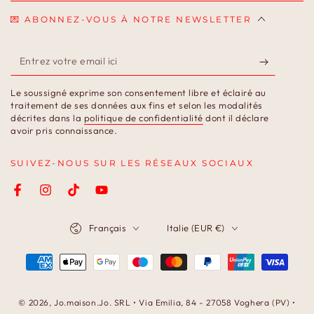
💌 ABONNEZ-VOUS À NOTRE NEWSLETTER
Entrez
votre
Le soussigné exprime son consentement libre et éclairé au
email
traitement de ses données aux fins et selon les modalités
décrites dans la
politique de confidentialité
dont il déclare
ici
avoir pris connaissance.
SUIVEZ-NOUS SUR LES RÉSEAUX SOCIAUX
Facebook
Instagram
TikTok
YouTube
Langue
Pays/région
Français
Italie (EUR €)
Modes
de
paiement
© 2026,
Jo.maison.Jo
. SRL • Via Emilia, 84 - 27058 Voghera (PV) •