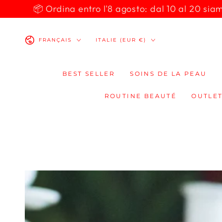
IGNORER LE
📦 Ordina entro l'8 agosto: dal 10 al 20 siamo 
CONTENU
Langue
Pays/région
FRANÇAIS
ITALIE (EUR €)
BEST SELLER
SOINS DE LA PEAU
ROUTINE BEAUTÉ
OUTLET
IGNORER LES
INFORMATIONS
SUR LE PRODUIT