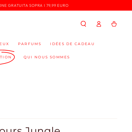
ONE GRATUITA SOPRA I 79,99 EURO
Connexion
Panier
EUX
PARFUMS
IDÉES DE CADEAU
TION
QUI NOUS SOMMES
lours Jungle