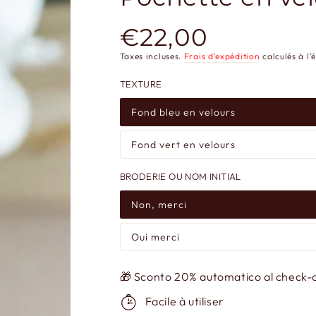
€22,00
Prix
normal
Taxes incluses.
Frais d'expédition
calculés à l'
TEXTURE
Fond bleu en velours
Fond vert en velours
BRODERIE OU NOM INITIAL
Non, merci
Oui merci
🎁 Sconto 20% automatico al check-ou
Facile à utiliser