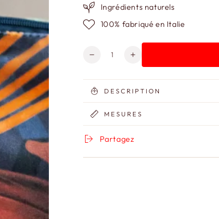
Ingrédients naturels
100% fabriqué en Italie
Quantité
Réduire
Augmenter
la
la
quantité
quantité
de
de
DESCRIPTION
Pochette
Pochette
en
en
MESURES
velours
velours
Jungle
Jungle
Partagez