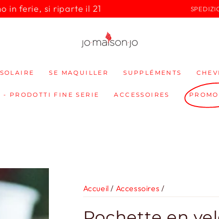
in ferie, si riparte il 21
SPEDIZI
SOLAIRE
SE MAQUILLER
SUPPLÉMENTS
CHEV
 - PRODOTTI FINE SERIE
ACCESSOIRES
PROMO
Accueil
/
Accessoires
/
Pochette en ve