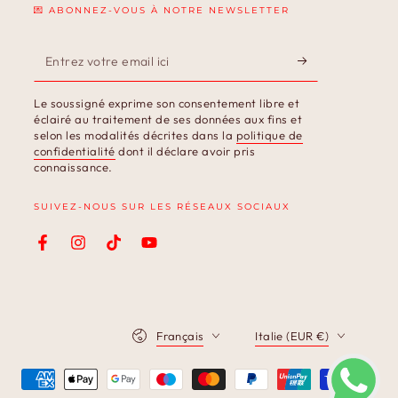
💌 ABONNEZ-VOUS À NOTRE NEWSLETTER
Entrez
votre
Le soussigné exprime son consentement libre et
email
éclairé au traitement de ses données aux fins et
selon les modalités décrites dans la
politique de
ici
confidentialité
dont il déclare avoir pris
connaissance.
SUIVEZ-NOUS SUR LES RÉSEAUX SOCIAUX
Facebook
Instagram
TikTok
YouTube
Langue
Pays/région
Français
Italie (EUR €)