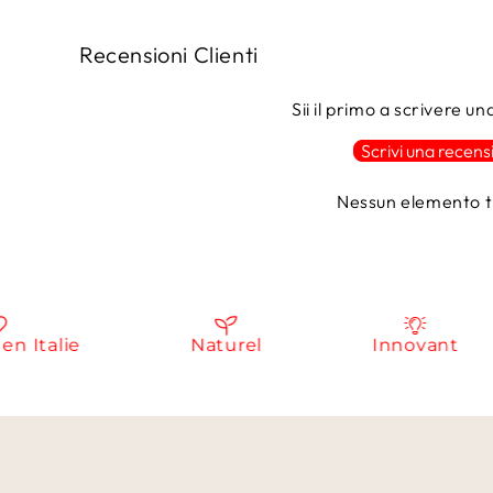
Recensioni Clienti
Sii il primo a scrivere u
Scrivi una recens
Nessun elemento t
talie
Naturel
Innovant