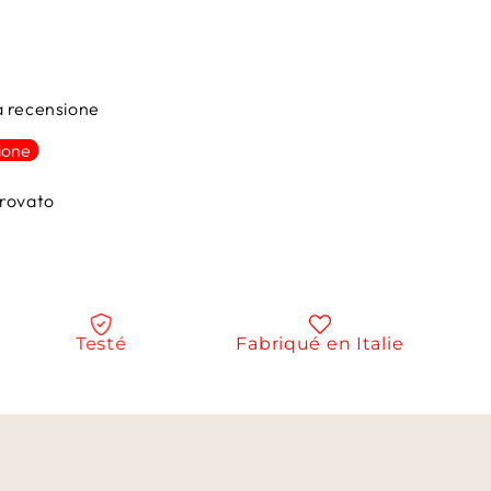
na recensione
ione
rovato
Testé
Fabriqué en Italie
N