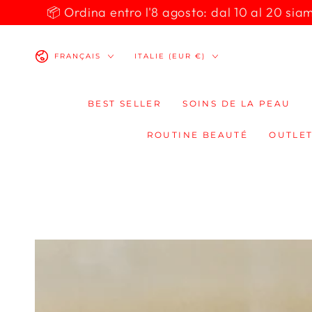
IGNORER LE
📦 Ordina entro l'8 agosto: dal 10 al 20 siamo 
CONTENU
Langue
Pays/région
FRANÇAIS
ITALIE (EUR €)
BEST SELLER
SOINS DE LA PEAU
ROUTINE BEAUTÉ
OUTLET
IGNORER LES
INFORMATIONS
SUR LE PRODUIT