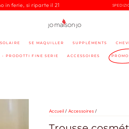
in ferie, si riparte il 21
SPEDIZI
SOLAIRE
SE MAQUILLER
SUPPLÉMENTS
CHEV
 - PRODOTTI FINE SERIE
ACCESSOIRES
PROMO
Accueil
/
Accessoires
/
Trousse cosmét