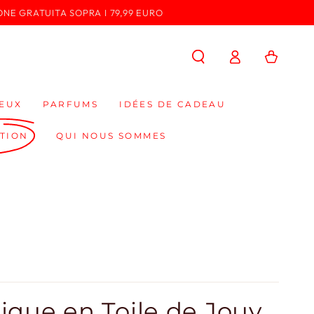
ONE GRATUITA SOPRA I 79,99 EURO
Connexion
Panier
EUX
PARFUMS
IDÉES DE CADEAU
TION
QUI NOUS SOMMES
ique en Toile de Jouy