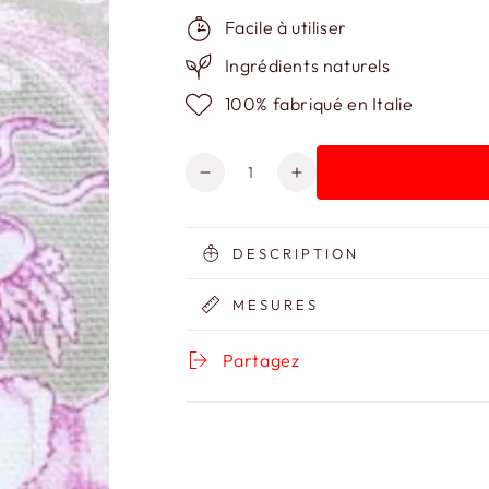
Facile à utiliser
Ingrédients naturels
100% fabriqué en Italie
Quantité
Réduire
Augmenter
la
la
quantité
quantité
de
de
DESCRIPTION
Trousse
Trousse
cosmétique
cosmétique
MESURES
en
en
Toile
Toile
Partagez
de
de
Jouy
Jouy