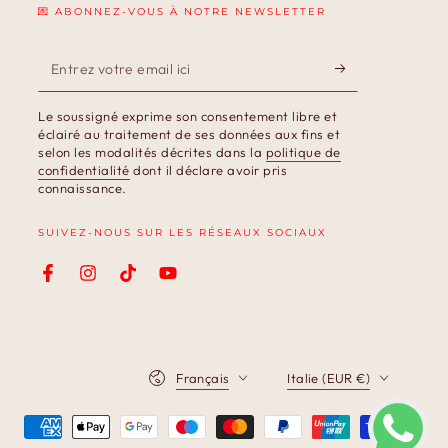
💌 ABONNEZ-VOUS À NOTRE NEWSLETTER
Entrez
votre
Le soussigné exprime son consentement libre et
email
éclairé au traitement de ses données aux fins et
selon les modalités décrites dans la
politique de
ici
confidentialité
dont il déclare avoir pris
connaissance.
SUIVEZ-NOUS SUR LES RÉSEAUX SOCIAUX
Facebook
Instagram
TikTok
YouTube
Langue
Pays/région
Français
Italie (EUR €)