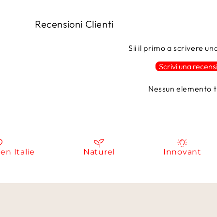
Recensioni Clienti
Sii il primo a scrivere u
Scrivi una recens
Nessun elemento t
talie
Naturel
Innovant