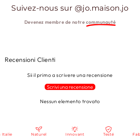
Suivez-nous sur @jo.maison.jo
Devenez membre de notre
communauté
Recensioni Clienti
Sii il primo a scrivere una recensione
Scrivi una recensione
Nessun elemento trovato
alie
Naturel
Innovant
Testé
Fabriq