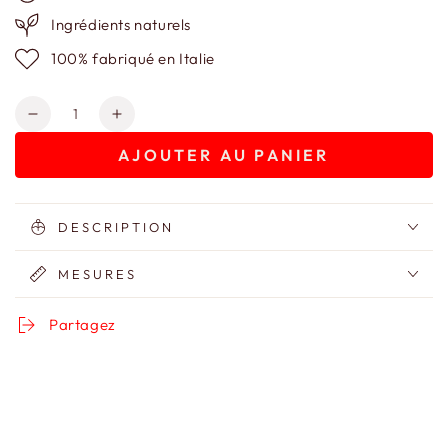
Ingrédients naturels
100% fabriqué en Italie
Quantité
Réduire
Augmenter
la
la
AJOUTER AU PANIER
quantité
quantité
de
de
Trousse
Trousse
à
à
DESCRIPTION
maquillage
maquillage
en
en
MESURES
velours
velours
Jungle
Jungle
Partagez