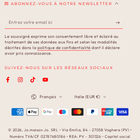
💌 ABONNEZ-VOUS À NOTRE NEWSLETTER
Entrez
votre
Le soussigné exprime son consentement libre et éclairé au
email
traitement de ses données aux fins et selon les modalités
décrites dans la
politique de confidentialité
dont il déclare
ici
avoir pris connaissance.
SUIVEZ-NOUS SUR LES RÉSEAUX SOCIAUX
Facebook
Instagram
TikTok
YouTube
Langue
Pays/région
Français
Italie (EUR €)
Modes
de
paiement
© 2026,
Jo.maison.Jo
. SRL • Via Emilia, 84 - 27058 Voghera (PV) •
Numéro TVA/CF 02787680186 • REA: PV - 301326 • Capital social