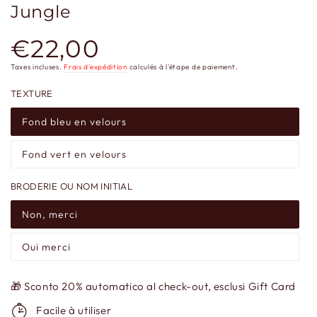
Jungle
€22,00
Prix
normal
Taxes incluses.
Frais d'expédition
calculés à l'étape de paiement.
TEXTURE
Fond bleu en velours
Fond vert en velours
BRODERIE OU NOM INITIAL
Non, merci
Oui merci
🎁 Sconto 20% automatico al check-out, esclusi Gift Card
Facile à utiliser