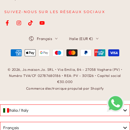
SUIVEZ-NOUS SUR LES RÉSEAUX SOCIAUX
Facebook
Instagram
TikTok
YouTube
Langue
Pays/région
Français
Italie (EUR €)
Modes
de
paiement
© 2026,
Jo.maison.Jo
. SRL • Via Emilia, 84 - 27058 Voghera (PV) •
Numéro TVA/CF 02787680186 • REA: PV - 301326 • Capital social
€30.000
Commerce électronique propulsé par Shopify
Italia / Italy
Language
Français