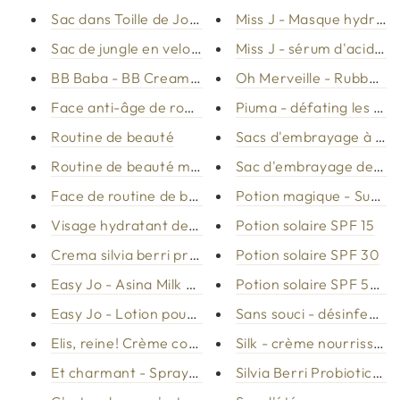
Sac dans Toille de Jouy
Miss J - Masque hydrata
Sac de jungle en velours
Miss J - sérum d'acide h
BB Baba - BB Cream Snail Bava
Oh Merveille - Rubber le
Face anti-âge de routine de beauté
Piuma - défating les jam
Routine de beauté
Sacs d'embrayage à Toil
Routine de beauté mélange mixte facial
Sac d'embrayage de la j
Face de routine de beauté - Day City Life
Potion magique - Super
Visage hydratant de la routine de beauté
Potion solaire SPF 15
Crema silvia berri probiotiques
Potion solaire SPF 30
Easy Jo - Asina Milk Bathroom
Potion solaire SPF 50+
Easy Jo - Lotion pour le corps avec du lait d'âne
Sans souci - désinfectio
Elis, reine! Crème corporelle nourrissante
Silk - crème nourrissant
Et charmant - Spray tonic
Silvia Berri Probiotics s