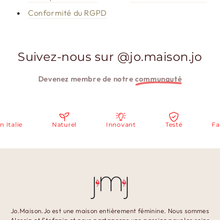
Conformité du RGPD
Suivez-nous sur @jo.maison.jo
Devenez membre de notre
communauté
Italie
Naturel
Innovant
Testé
Fab
Jo.Maison.Jo est une maison entièrement féminine. Nous sommes
Alessia et Stefania et nous partageons une passion pour les soins