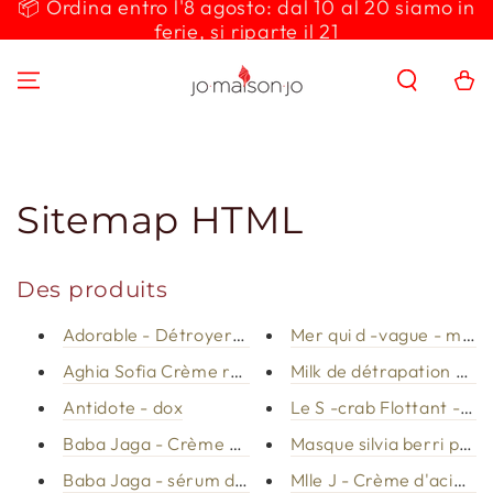
📦 Ordina entro l'8 agosto: dal 10 al 20 siamo in
IGNORER LE
ferie, si riparte il 21
CONTENU
Panier
Sitemap HTML
Des produits
Adorable - Détroyer du lait
Mer qui d -vague - mous
Aghia Sofia Crème rampant Crème
Milk de détrapation Silvi
Antidote - dox
Le S -crab Flottant - 
Baba Jaga - Crème de bava d'escargots
Masque silvia berri prob
Baba Jaga - sérum de bava d'escargots
Mlle J - Crème d'acide h