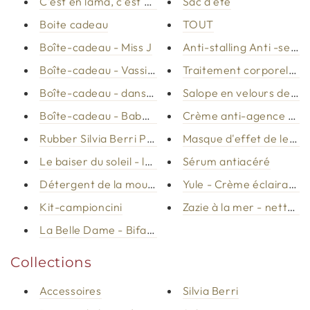
C'est en lama, c'est en Lama - Red Mud
Sac d'été
Boite cadeau
TOUT
Boîte-cadeau - Miss J
Anti-stalling Anti -semm
Boîte-cadeau - Vassilissa
Traitement corporel nou
Boîte-cadeau - dans Moi le Plasir
Salope en velours de la j
Boîte-cadeau - Baba Jaga
Crème anti-agence Vassi
Rubber Silvia Berri Probiotics
Masque d'effet de levage
Le baiser du soleil - le visage et le corps auto-tann
Sérum antiacéré
Détergent de la mousse de Jolie
Yule - Crème éclairante 
Kit-campioncini
Zazie à la mer - nettoye
La Belle Dame - Bifasico Make -Up Remover
Collections
Accessoires
Silvia Berri