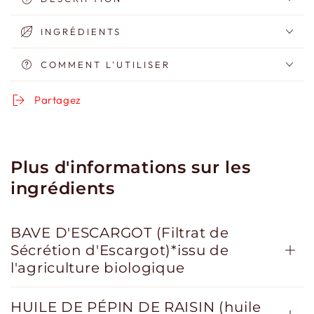
Jaga
Jaga
à
à
INGRÉDIENTS
la
la
bave
bave
COMMENT L'UTILISER
d&#39;escargot
d&#39;escargot
Partagez
Plus d'informations sur les
ingrédients
BAVE D'ESCARGOT (Filtrat de
Sécrétion d'Escargot)*issu de
l'agriculture biologique
HUILE DE PÉPIN DE RAISIN (huile