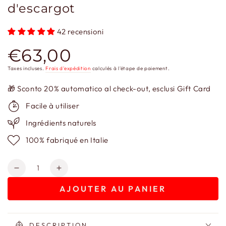
d'escargot
42 recensioni
€63,00
Prix
normal
Taxes incluses.
Frais d'expédition
calculés à l'étape de paiement.
🎁 Sconto 20% automatico al check-out, esclusi Gift Card
Facile à utiliser
Ingrédients naturels
100% fabriqué en Italie
Quantité
Réduire
Augmenter
la
la
AJOUTER AU PANIER
quantité
quantité
de
de
Crème
Crème
Baba
Baba
DESCRIPTION