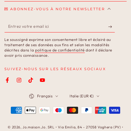
💌 ABONNEZ-VOUS À NOTRE NEWSLETTER
Entrez
votre
Le soussigné exprime son consentement libre et éclairé au
email
traitement de ses données aux fins et selon les modalités
décrites dans la
politique de confidentialité
dont il déclare
ici
avoir pris connaissance.
SUIVEZ-NOUS SUR LES RÉSEAUX SOCIAUX
Facebook
Instagram
TikTok
YouTube
Langue
Pays/région
Français
Italie (EUR €)
Modes
de
paiement
© 2026,
Jo.maison.Jo
. SRL • Via Emilia, 84 - 27058 Voghera (PV) •