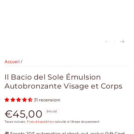
Accueil
/
Il Bacio del Sole Émulsion
Autobronzante Visage et Corps
31 recensioni
€45,00
Prix
ÉPUISÉ
normal
Taxes incluses.
Frais d'expédition
calculés à l'étape de paiement.
🎁 Sconto 20% automatico al check-out, esclusi Gift Card