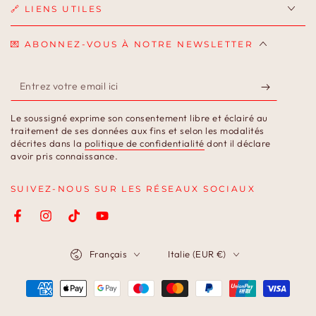
🔗 LIENS UTILES
💌 ABONNEZ-VOUS À NOTRE NEWSLETTER
Entrez
votre
Le soussigné exprime son consentement libre et éclairé au
email
traitement de ses données aux fins et selon les modalités
décrites dans la
politique de confidentialité
dont il déclare
ici
avoir pris connaissance.
SUIVEZ-NOUS SUR LES RÉSEAUX SOCIAUX
Facebook
Instagram
TikTok
YouTube
Langue
Pays/région
Français
Italie (EUR €)
Modes
de