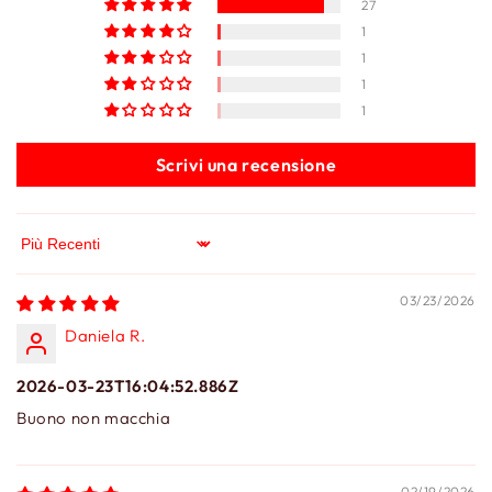
27
1
1
1
1
Scrivi una recensione
Sort by
03/23/2026
Daniela R.
2026-03-23T16:04:52.886Z
Buono non macchia
02/19/2026