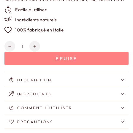
Facile à utiliser
Ingrédients naturels
100% fabriqué en Italie
Quantité
Réduire
Augmenter
la
la
ÉPUISÉ
quantité
quantité
de
de
Il
Il
Bacio
Bacio
DESCRIPTION
del
del
Sole
Sole
INGRÉDIENTS
Émulsion
Émulsion
Autobronzante
Autobronzante
COMMENT L'UTILISER
Visage
Visage
et
et
PRÉCAUTIONS
Corps
Corps