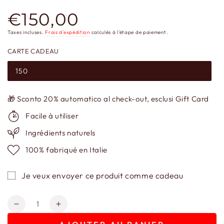
€150,00
Prix
normal
Taxes incluses.
Frais d'expédition
calculés à l'étape de paiement.
CARTE CADEAU
150
🎁 Sconto 20% automatico al check-out, esclusi Gift Card
Facile à utiliser
Ingrédients naturels
100% fabriqué en Italie
Je veux envoyer ce produit comme cadeau
Quantité
Réduire
Augmenter
la
la