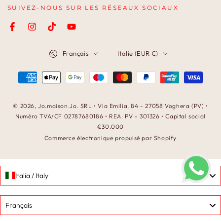
SUIVEZ-NOUS SUR LES RÉSEAUX SOCIAUX
Facebook
Instagram
TikTok
YouTube
Langue
Pays/région
Français
Italie (EUR €)
Modes
de
paiement
© 2026,
Jo.maison.Jo
. SRL • Via Emilia, 84 - 27058 Voghera (PV) •
Numéro TVA/CF 02787680186 • REA: PV - 301326 • Capital social
€30.000
Commerce électronique propulsé par Shopify
Italia / Italy
Language
Français