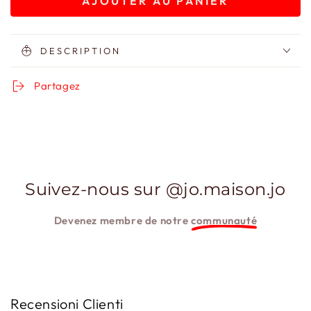
AJOUTER AU PANIER
quantité
quantité
de
de
Carte-
Carte-
cadeau
cadeau
DESCRIPTION
150
150
Partagez
Suivez-nous sur @jo.maison.jo
Devenez membre de notre
communauté
Recensioni Clienti