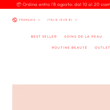
IGNORER LE
📦 Ordina entro l'8 agosto: dal 10 al 20 siamo 
CONTENU
Langue
Pays/région
FRANÇAIS
ITALIE (EUR €)
BEST SELLER
SOINS DE LA PEAU
ROUTINE BEAUTÉ
OUTLET
IGNORER LES
INFORMATIONS
SUR LE PRODUIT