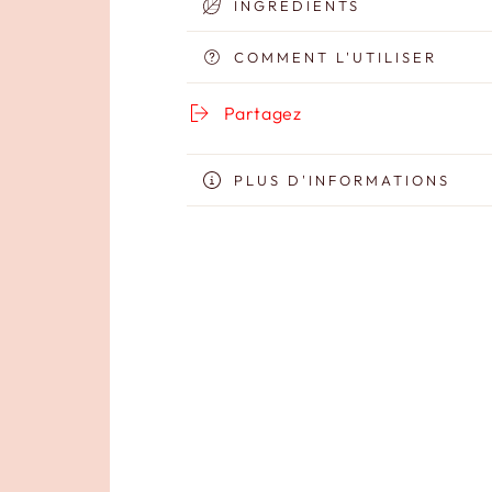
INGRÉDIENTS
SPF
SPF
50+
50+
COMMENT L'UTILISER
-
-
100
100
ml
Partagez
ml
PLUS D'INFORMATIONS
VOIR LES IMAGES