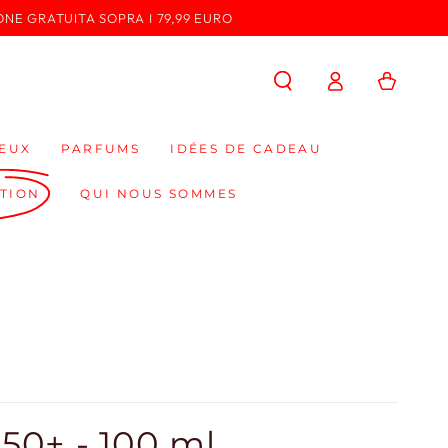
ONE GRATUITA SOPRA I 79,99 EURO
Connexion
Panier
EUX
PARFUMS
IDÉES DE CADEAU
TION
QUI NOUS SOMMES
 50+ - 100 ml