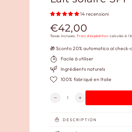
14 recensioni
€42,00
Prix
normal
Taxes incluses.
Frais d'expédition
calculés à l'
🎁 Sconto 20% automatico al check-ou
Facile à utiliser
Ingrédients naturels
100% fabriqué en Italie
Quantité
Réduire
Augmenter
la
la
quantité
quantité
de
de
DESCRIPTION
Lait
Lait
solaire
solaire