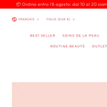
IGNORER LE
📦 Ordina entro l'8 agosto: dal 10 al 20 siamo 
CONTENU
Langue
Pays/région
FRANÇAIS
ITALIE (EUR €)
BEST SELLER
SOINS DE LA PEAU
ROUTINE BEAUTÉ
OUTLET
IGNORER LES
INFORMATIONS
SUR LE PRODUIT