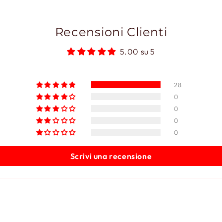
Recensioni Clienti
5.00 su 5
28
0
0
0
0
Scrivi una recensione