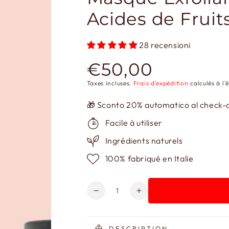
Acides de Fruit
28 recensioni
€50,00
Prix
normal
Taxes incluses.
Frais d'expédition
calculés à l'
🎁 Sconto 20% automatico al check-ou
Facile à utiliser
Ingrédients naturels
100% fabriqué en Italie
Quantité
Réduire
Augmenter
la
la
quantité
quantité
de
de
DESCRIPTION