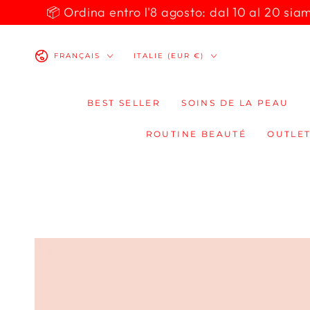
IGNORER LE
📦 Ordina entro l'8 agosto: dal 10 al 20 siamo 
CONTENU
Langue
Pays/région
FRANÇAIS
ITALIE (EUR €)
BEST SELLER
SOINS DE LA PEAU
ROUTINE BEAUTÉ
OUTLET
IGNORER LES
INFORMATIONS
SUR LE PRODUIT