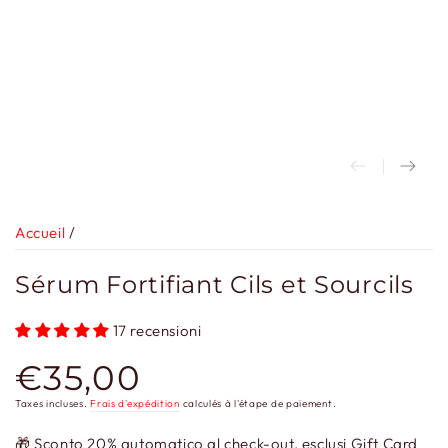
Accueil
/
Sérum Fortifiant Cils et Sourcils
17 recensioni
€35,00
Prix
normal
Taxes incluses.
Frais d'expédition
calculés à l'étape de paiement.
🎁 Sconto 20% automatico al check-out, esclusi Gift Card