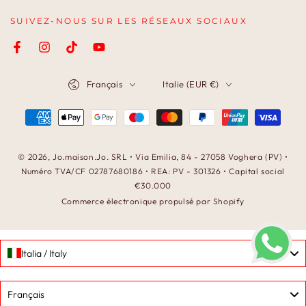
SUIVEZ-NOUS SUR LES RÉSEAUX SOCIAUX
Facebook
Instagram
TikTok
YouTube
Langue
Pays/région
Français
Italie (EUR €)
Modes
de
paiement
© 2026,
Jo.maison.Jo
. SRL • Via Emilia, 84 - 27058 Voghera (PV) •
Numéro TVA/CF 02787680186 • REA: PV - 301326 • Capital social
€30.000
Commerce électronique propulsé par Shopify
Italia / Italy
Language
Français