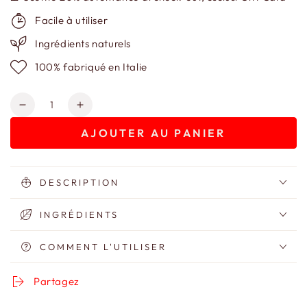
Facile à utiliser
Ingrédients naturels
100% fabriqué en Italie
Quantité
Réduire
Augmenter
la
la
AJOUTER AU PANIER
quantité
quantité
de
de
Sérum
Sérum
Fortifiant
Fortifiant
DESCRIPTION
Cils
Cils
et
et
INGRÉDIENTS
Sourcils
Sourcils
COMMENT L'UTILISER
Partagez