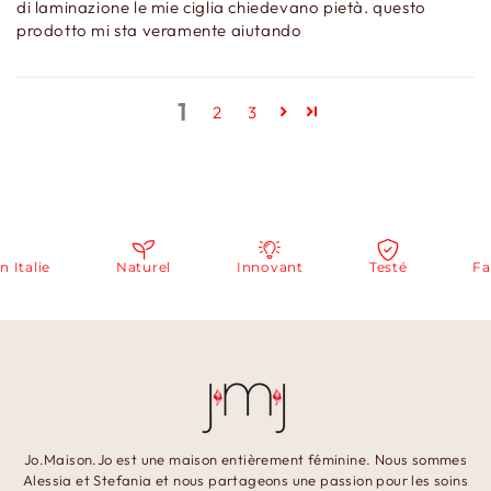
di laminazione le mie ciglia chiedevano pietà. questo
prodotto mi sta veramente aiutando
1
2
3
talie
Naturel
Innovant
Testé
Fabri
Jo.Maison.Jo est une maison entièrement féminine. Nous sommes
Alessia et Stefania et nous partageons une passion pour les soins