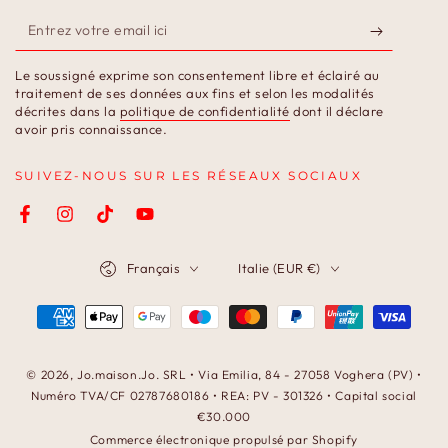
Entrez
votre
Le soussigné exprime son consentement libre et éclairé au
email
traitement de ses données aux fins et selon les modalités
décrites dans la
politique de confidentialité
dont il déclare
ici
avoir pris connaissance.
SUIVEZ-NOUS SUR LES RÉSEAUX SOCIAUX
Facebook
Instagram
TikTok
YouTube
Langue
Pays/région
Français
Italie (EUR €)
Modes
de
paiement
© 2026,
Jo.maison.Jo
. SRL • Via Emilia, 84 - 27058 Voghera (PV) •
Numéro TVA/CF 02787680186 • REA: PV - 301326 • Capital social
€30.000
Commerce électronique propulsé par Shopify