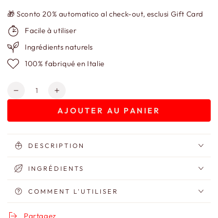
🎁 Sconto 20% automatico al check-out, esclusi Gift Card
Facile à utiliser
Ingrédients naturels
100% fabriqué en Italie
Quantité
Réduire
Augmenter
la
la
AJOUTER AU PANIER
quantité
quantité
de
de
Hanami
Hanami
Shampooing
Shampooing
DESCRIPTION
Kératine
Kératine
nourrissant
nourrissant
INGRÉDIENTS
et
et
fortifiant
fortifiant
COMMENT L'UTILISER
Partagez