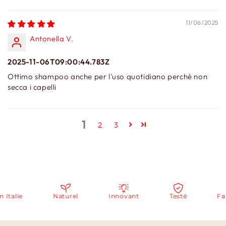
11/06/2025
Antonella V.
2025-11-06T09:00:44.783Z
Ottimo shampoo anche per l'uso quotidiano perchè non
secca i capelli
1
2
3
talie
Naturel
Innovant
Testé
Fabri