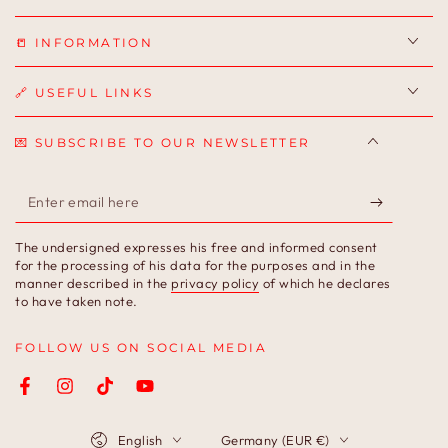
📒 INFORMATION
🔗 USEFUL LINKS
💌 SUBSCRIBE TO OUR NEWSLETTER
Enter
email
The undersigned expresses his free and informed consent
here
for the processing of his data for the purposes and in the
manner described in the
privacy policy
of which he declares
to have taken note.
FOLLOW US ON SOCIAL MEDIA
Facebook
Instagram
TikTok
YouTube
Language
Country/region
English
Germany (EUR €)