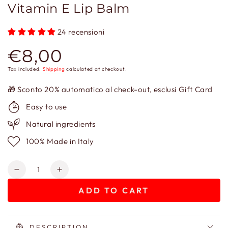
Vitamin E Lip Balm
24 recensioni
€8,00
Regular
price
Tax included.
Shipping
calculated at checkout.
🎁 Sconto 20% automatico al check-out, esclusi Gift Card
Easy to use
Natural ingredients
100% Made in Italy
Quantity
Decrease
Increase
quantity
quantity
ADD TO CART
for
for
J
J
Balm
Balm
-
-
DESCRIPTION