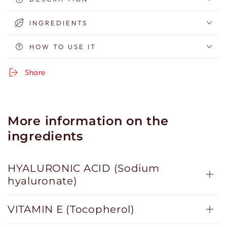
Hyaluronic
Hyaluronic
Acid
Acid
INGREDIENTS
and
and
Vitamin
Vitamin
HOW TO USE IT
E
E
Lip
Lip
Share
Balm
Balm
More information on the
ingredients
HYALURONIC ACID (Sodium
hyaluronate)
VITAMIN E (Tocopherol)